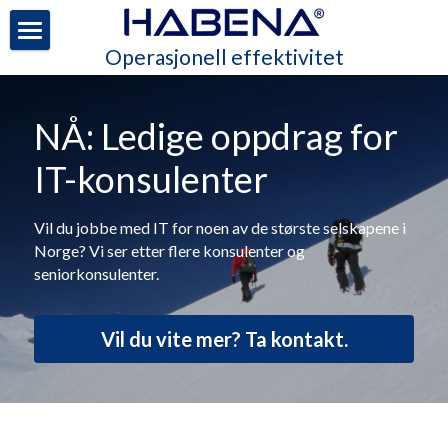
Operasjonell effektivitet
Hjem
Tjenester
NÅ: Ledige oppdrag for 
Ledige stillinger
IT-konsulenter
Samfunnsansvar
Vil du jobbe med IT for noen av de største selskapene i 
Norge? Vi ser etter flere konsulenter og 
Selskapet
seniorkonsulenter.
Kontakt oss
Vil du vite mer? Ta kontakt.
POWERED BY