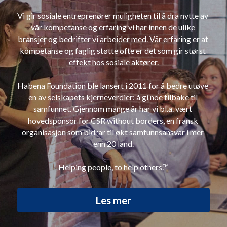
Vi gir sosiale entreprenører muligheten til å dra nytte av 
vår kompetanse og erfaring vi har innen de ulike 
bransjer og bedrifter vi arbeider med. Vår erfaring er at 
kompetanse og faglig støtte ofte er det som gir størst 
effekt hos sosiale aktører.
Habena Foundation ble lansert i 2011 for å bedre utøve 
en av selskapets kjerneverdier: å gi noe tilbake til 
samfunnet. Gjennom mange år har vi bl.a. vært 
hovedsponsor for CSR without borders, en fransk 
organisasjon som bidrar til økt samfunnsansvar i mer 
enn 20 land.
Helping people, to help others.™
Les mer