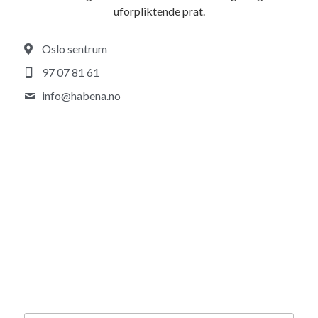
uforpliktende prat.
Oslo sentrum
97 07 81 61
info@
habena.no